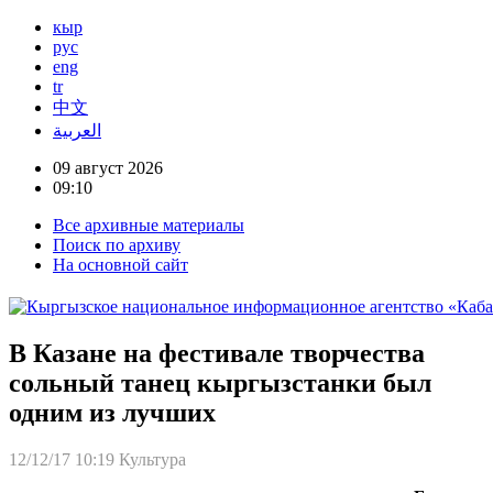
кыр
рус
eng
tr
中文
العربية
09 август 2026
09:10
Все архивные материалы
Поиск по архиву
На основной сайт
В Казане на фестивале творчества
сольный танец кыргызстанки был
одним из лучших
12/12/17 10:19
Культура