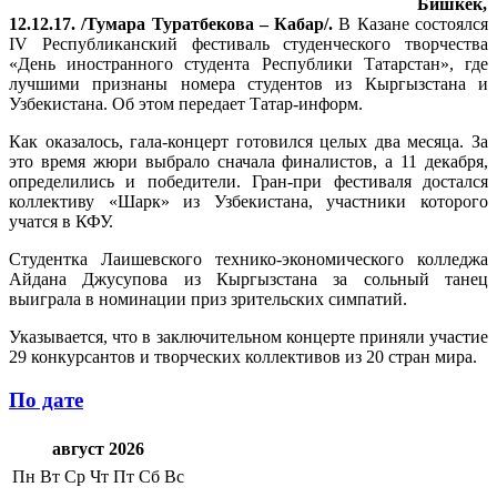
Бишкек,
12.12.17. /Тумара Туратбекова – Кабар/.
В Казане состоялся
IV Республиканский фестиваль студенческого творчества
«День иностранного студента Республики Татарстан», где
лучшими признаны номера студентов из Кыргызстана и
Узбекистана. Об этом передает Татар-информ.
Как оказалось, гала-концерт готовился целых два месяца. За
это время жюри выбрало сначала финалистов, а 11 декабря,
определились и победители. Гран-при фестиваля достался
коллективу «Шарк» из Узбекистана, участники которого
учатся в КФУ.
Студентка Лаишевского технико-экономического колледжа
Айдана Джусупова из Кыргызстана за сольный танец
выиграла в номинации приз зрительских симпатий.
Указывается, что в заключительном концерте приняли участие
29 конкурсантов и творческих коллективов из 20 стран мира.
По дате
август 2026
Пн
Вт
Ср
Чт
Пт
Сб
Вс