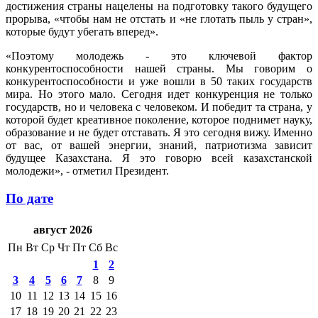
достижения страны нацелены на подготовку такого будущего
прорыва, «чтобы нам не отстать и «не глотать пыль у стран»,
которые будут убегать вперед».
«Поэтому молодежь - это ключевой фактор
конкурентоспособности нашей страны. Мы говорим о
конкурентоспособности и уже вошли в 50 таких государств
мира. Но этого мало. Сегодня идет конкуренция не только
государств, но и человека с человеком. И победит та страна, у
которой будет креативное поколение, которое поднимет науку,
образование и не будет отставать. Я это сегодня вижу. Именно
от вас, от вашей энергии, знаний, патриотизма зависит
будущее Казахстана. Я это говорю всей казахстанской
молодежи», - отметил Президент.
По дате
август 2026
Пн
Вт
Ср
Чт
Пт
Сб
Вс
1
2
3
4
5
6
7
8
9
10
11
12
13
14
15
16
17
18
19
20
21
22
23