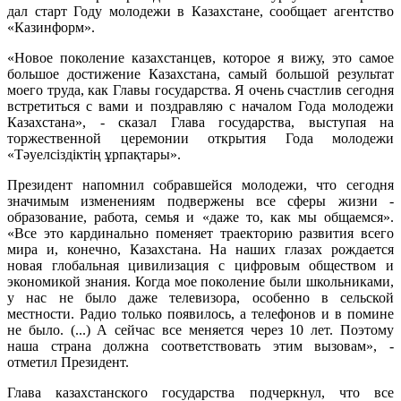
дал старт Году молодежи в Казахстане, сообщает агентство
«Казинформ».
«Новое поколение казахстанцев, которое я вижу, это самое
большое достижение Казахстана, самый большой результат
моего труда, как Главы государства. Я очень счастлив сегодня
встретиться с вами и поздравляю с началом Года молодежи
Казахстана», - сказал Глава государства, выступая на
торжественной церемонии открытия Года молодежи
«Тәуелсіздіктің ұрпақтары».
Президент напомнил собравшейся молодежи, что сегодня
значимым изменениям подвержены все сферы жизни -
образование, работа, семья и «даже то, как мы общаемся».
«Все это кардинально поменяет траекторию развития всего
мира и, конечно, Казахстана. На наших глазах рождается
новая глобальная цивилизация с цифровым обществом и
экономикой знания. Когда мое поколение были школьниками,
у нас не было даже телевизора, особенно в сельской
местности. Радио только появилось, а телефонов и в помине
не было. (...) А сейчас все меняется через 10 лет. Поэтому
наша страна должна соответствовать этим вызовам», -
отметил Президент.
Глава казахстанского государства подчеркнул, что все