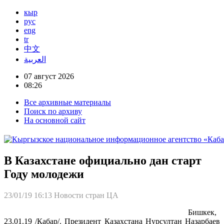
кыр
рус
eng
tr
中文
العربية
07 август 2026
08:26
Все архивные материалы
Поиск по архиву
На основной сайт
В Казахстане официально дан старт
Году молодежи
23/01/19 16:13
Новости стран ЦА
Бишкек,
23.01.19 /Кабар/. Президент Казахстана Нурсултан Назарбаев