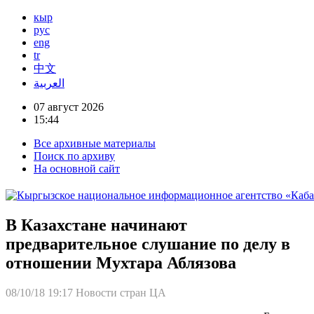
кыр
рус
eng
tr
中文
العربية
07 август 2026
15:44
Все архивные материалы
Поиск по архиву
На основной сайт
В Казахстане начинают
предварительное слушание по делу в
отношении Мухтара Аблязова
08/10/18 19:17
Новости стран ЦА