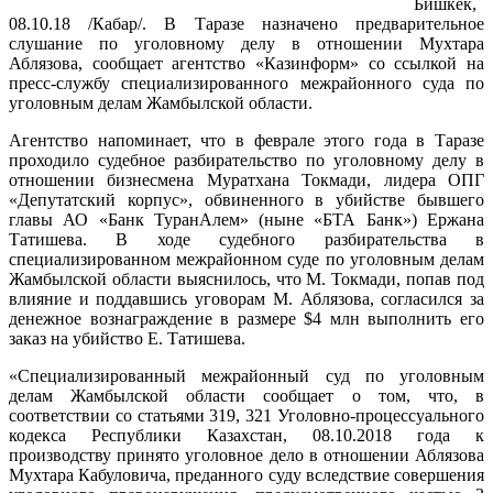
Бишкек,
08.10.18 /Кабар/. В Таразе назначено предварительное
слушание по уголовному делу в отношении Мухтара
Аблязова, сообщает агентство «Казинформ» со ссылкой на
пресс-службу специализированного межрайонного суда по
уголовным делам Жамбылской области.
Агентство напоминает, что в феврале этого года в Таразе
проходило судебное разбирательство по уголовному делу в
отношении бизнесмена Муратхана Токмади, лидера ОПГ
«Депутатский корпус», обвиненного в убийстве бывшего
главы АО «Банк ТуранАлем» (ныне «БТА Банк») Ержана
Татишева. В ходе судебного разбирательства в
специализированном межрайонном суде по уголовным делам
Жамбылской области выяснилось, что М. Токмади, попав под
влияние и поддавшись уговорам М. Аблязова, согласился за
денежное вознаграждение в размере $4 млн выполнить его
заказ на убийство Е. Татишева.
«Специализированный межрайонный суд по уголовным
делам Жамбылской области сообщает о том, что, в
соответствии со статьями 319, 321 Уголовно-процессуального
кодекса Республики Казахстан, 08.10.2018 года к
производству принято уголовное дело в отношении Аблязова
Мухтара Кабуловича, преданного суду вследствие совершения