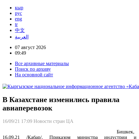
кыр
рус
eng
tr
中文
العربية
07 август 2026
09:49
Все архивные материалы
Поиск по архиву
На основной сайт
В Казахстане изменились правила
авиаперевозок
16/09/21 17:09
Новости стран ЦА
Бишкек,
16.09.21 /Кабар/. Приказом министра индустрии и