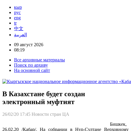
кыр
рус
eng
tr
中文
العربية
09 август 2026
08:19
Все архивные материалы
Поиск по архиву
На основной сайт
В Казахстане будет создан
электронный муфтият
26/02/20 17:45
Новости стран ЦА
Бишкек,
26.02.20 /Кабар/. На собрании в Нур-Султане Верховному