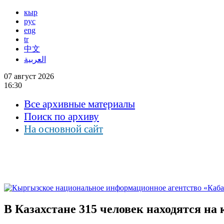
кыр
рус
eng
tr
中文
العربية
07 август 2026
16:30
Все архивные материалы
Поиск по архиву
На основной сайт
В Казахстане 315 человек находятся на