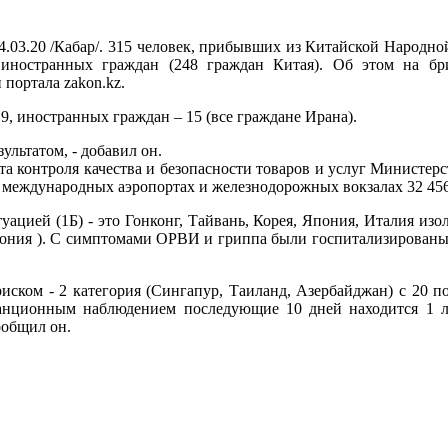
4.03.20 /Кабар/. 315 человек, прибывших из Китайской Народн
 иностранных граждан (248 граждан Китая). Об этом на бр
портала zakon.kz.
9, иностранных граждан – 15 (все граждане Ирана).
ультатом, - добавил он.
 контроля качества и безопасности товаров и услуг Министерст
в международных аэропортах и железнодорожных вокзалах 32 45
уацией (1Б) - это Гонконг, Тайвань, Корея, Япония, Италия изо
 Япония ). С симптомами ОРВИ и гриппа были госпитализирован
ском - 2 категория (Сингапур, Таиланд, Азербайджан) с 20 п
анционным наблюдением последующие 10 дней находится 1 ли
сообщил он.