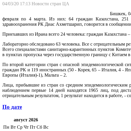
04/03/20 17:13
Новости стран ЦА
Бишкек, 0
февраля по 4 марта. Из них: 64 граждан Казахстана, 251
здравоохранения РК Диас Ахметшарип, говорится в сообщении 
Приехавших из Ирана всего 24 человека: граждан Казахстана – 
Лабораторно обследовано 63 человека. Все с отрицательным рез
Всего специалистами санитарно-карантинных пунктов Комитета
в пунктах пропуска через государственную границу с Китаем 
По второй категории стран с опасной эпидемиологической сит
граждан РК и 119 иностранных (50 - Корея, 65 – Италия, 4 -
Европы (Италия)-1), Мальта – 2.
Лица, прибывшие из стран со средним эпидемиологическим ри
наблюдением первые 14 дней находятся 1965 лиц, под дист
отрицательным результатом, 1 результат находится в работе, - 
По дате
август 2026
Пн
Вт
Ср
Чт
Пт
Сб
Вс