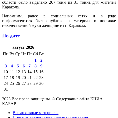
области было выделено 267 тонн из 31 тонна для жителей
Каракола.
Напомним, ранее в социальных сетях и в ряде
информагентств был опубликован материал о поставке
некачественной муки женщине из г. Каракола.
По дате
август 2026
Пн
Вт
Ср
Чт
Пт
Сб
Вс
1
2
3
4
5
6
7
8
9
10
11
12
13
14
15
16
17
18
19
20
21
22
23
24
25
26
27
28
29
30
31
2023 Все права защищены. © Содержание сайта КНИА
КАБАР.
Все архивные материалы
Поиск архивных материалов по названию