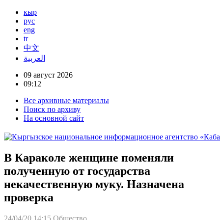
кыр
рус
eng
tr
中文
العربية
09 август 2026
09:12
Все архивные материалы
Поиск по архиву
На основной сайт
В Караколе женщине поменяли
полученную от государства
некачественную муку. Назначена
проверка
24/04/20 14:15
Общество