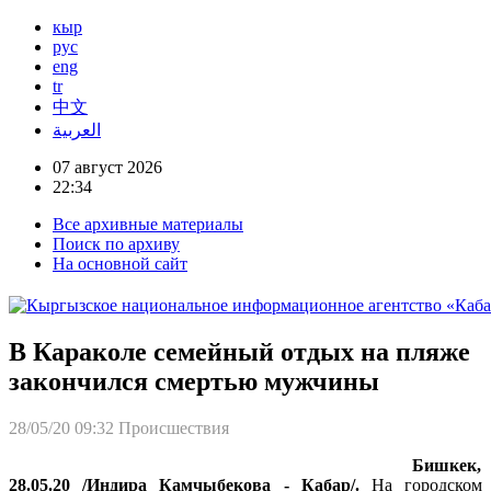
кыр
рус
eng
tr
中文
العربية
07 август 2026
22:34
Все архивные материалы
Поиск по архиву
На основной сайт
В Караколе семейный отдых на пляже
закончился смертью мужчины
28/05/20 09:32
Происшествия
Бишкек,
28.05.20 /Индира Камчыбекова - Кабар/.
На городском