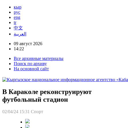
кыр
рус
eng
tr
中文
العربية
09 август 2026
14:22
Все архивные материалы
Поиск по архиву
На основной сайт
В Караколе реконструируют
футбольный стадион
02/04/24 15:31
Спорт