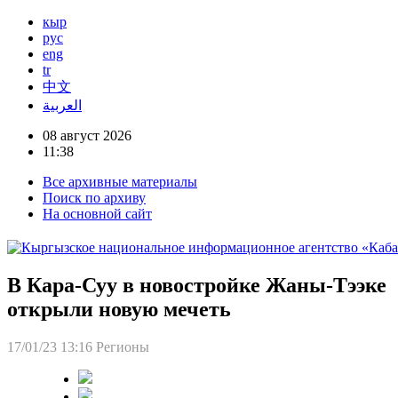
кыр
рус
eng
tr
中文
العربية
08 август 2026
11:38
Все архивные материалы
Поиск по архиву
На основной сайт
В Кара-Суу в новостройке Жаны-Тээке
открыли новую мечеть
17/01/23 13:16
Регионы