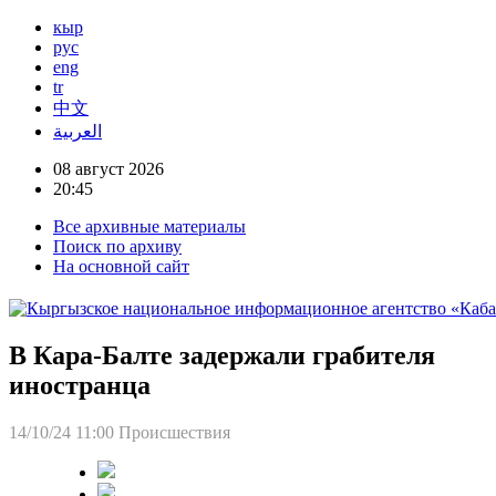
кыр
рус
eng
tr
中文
العربية
08 август 2026
20:45
Все архивные материалы
Поиск по архиву
На основной сайт
В Кара-Балте задержали грабителя
иностранца
14/10/24 11:00
Происшествия