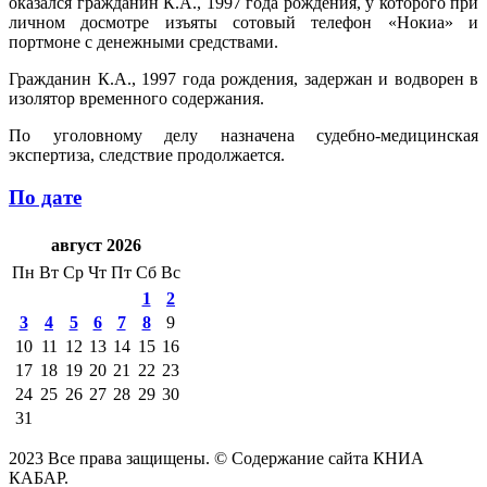
оказался гражданин К.А., 1997 года рождения, у которого при
личном досмотре изъяты сотовый телефон «Нокиа» и
портмоне с денежными средствами.
Гражданин К.А., 1997 года рождения, задержан и водворен в
изолятор временного содержания.
По уголовному делу назначена судебно-медицинская
экспертиза, следствие продолжается.
По дате
август 2026
Пн
Вт
Ср
Чт
Пт
Сб
Вс
1
2
3
4
5
6
7
8
9
10
11
12
13
14
15
16
17
18
19
20
21
22
23
24
25
26
27
28
29
30
31
2023 Все права защищены. © Содержание сайта КНИА
КАБАР.