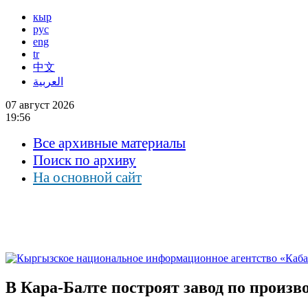
кыр
рус
eng
tr
中文
العربية
07 август 2026
19:56
Все архивные материалы
Поиск по архиву
На основной сайт
В Кара-Балте построят завод по произв