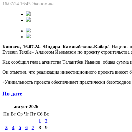
16/07/24 16:45
Экономика
Бишкек, 16.07.24. /Индира Камчыбекова-Кабар/.
Националь
Eversun Textile» Алдюзом Йылмазом по проекту строительства з
Как сообщил глава агентства Талантбек Иманов, общая сумма
Он отметил, что реализация инвестиционного проекта внесет бо
«Уникальность проекта обеспечивает практически безотходное 
По дате
август 2026
Пн
Вт
Ср
Чт
Пт
Сб
Вс
1
2
3
4
5
6
7
8
9