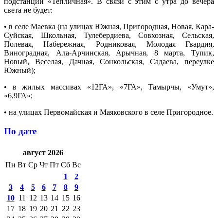
подстанции «Тепличная». В связи с этим с утра до вечера
света не будет:
• в селе Маевка (на улицах Южная, Пригородная, Новая, Кара-
Суйская, Школьная, Тулебердиева, Совхозная, Сельская,
Полевая, Набережная, Родниковая, Молодая Гвардия,
Виноградная, Ала-Арчинская, Арычная, 8 марта, Тупик,
Новый, Веселая, Дачная, Сонкольская, Садаева, переулке
Южный);
• в жилых массивах «12ГА», «7ГА», Тамырчы, «Умут»,
«6,9ГА»;
• на улицах Первомайская и Маяковского в селе Пригородное.
По дате
август 2026
Пн
Вт
Ср
Чт
Пт
Сб
Вс
1
2
3
4
5
6
7
8
9
10
11
12
13
14
15
16
17
18
19
20
21
22
23