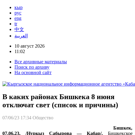
кыр
рус
eng
tr
中文
العربية
10 август 2026
11:02
Все архивные материалы
Поиск по архиву
На основной сайт
В каких районах Бишкека 8 июня
отключат свет (список и причины)
07/06/23 17:34
Общество
Бишкек,
07.06.23. /Нуркыз Сабырова — Кабар/.
Бишкекское