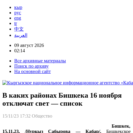
кыр
рус
eng
tr
中文
العربية
09 август 2026
02:14
Все архивные материалы
Поиск по архиву
На основной сайт
В каких районах Бишкека 16 ноября
отключат свет — список
15/11/23 17:32
Общество
Бишкек,
15.11.23. /Нуркыз Сабырова — Кабар/.
Бишкекское