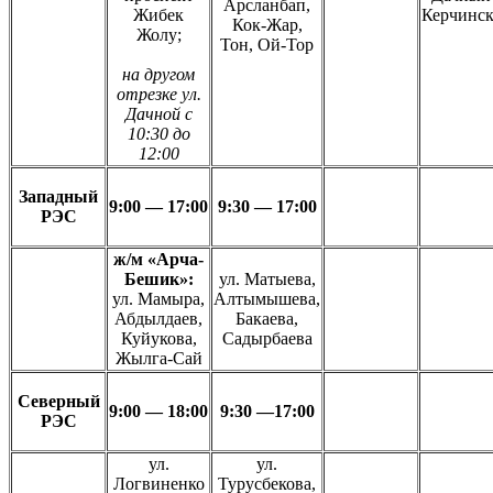
Арсланбап,
Жибек
Керчинс
Кок-Жар,
Жолу;
Тон, Ой-Тор
на другом
отрезке ул.
Дачной с
10:30 до
12:00
Западный
9:00 — 17:00
9:30 — 17:00
РЭС
ж/м «Арча-
Бешик»:
ул. Матыева,
ул. Мамыра,
Алтымышева,
Абдылдаев,
Бакаева,
Куйукова,
Садырбаева
Жылга-Сай
Северный
9:00 — 18:00
9:30 —17:00
РЭС
ул.
ул.
Логвиненко
Турусбекова,