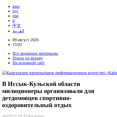
кыр
рус
eng
tr
中文
العربية
09 август 2026
15:02
Все архивные материалы
Поиск по архиву
На основной сайт
В Иссык-Кульской области
милиционеры организовали для
детдомовцев спортивно-
оздоровительный отдых
26/03/22 10:35
Регионы