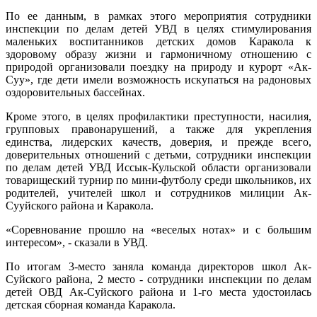
По ее данным, в рамках этого мероприятия сотрудники
инспекции по делам детей УВД в целях стимулирования
маленьких воспитанников детских домов Каракола к
здоровому образу жизни и гармоничному отношению с
природой организовали поездку на природу и курорт «Ак-
Суу», где дети имели возможность искупаться на радоновых
оздоровительных бассейнах.
Кроме этого, в целях профилактики преступности, насилия,
групповых правонарушений, а также для укрепления
единства, лидерских качеств, доверия, и прежде всего,
доверительных отношений с детьми, сотрудники инспекции
по делам детей УВД Иссык-Кульской области организовали
товарищеский турнир по мини-футболу среди школьников, их
родителей, учителей школ и сотрудников милиции Ак-
Сууйского района и Каракола.
«Соревнование прошло на «веселых нотах» и с большим
интересом», - сказали в УВД.
По итогам 3-место заняла команда директоров школ Ак-
Суйского района, 2 место - сотрудники инспекции по делам
детей ОВД Ак-Суйского района и 1-го места удостоилась
детская сборная команда Каракола.