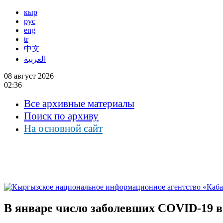
кыр
рус
eng
tr
中文
العربية
08 август 2026
02:36
Все архивные материалы
Поиск по архиву
На основной сайт
В январе число заболевших COVID-19 в 