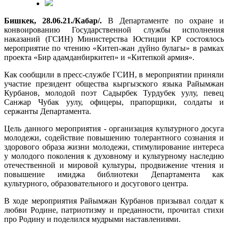
Бишкек, 28.06.21./Кабар/.
В Департаменте по охране и
конвоированию Государственной службы исполнения
наказаний (ГСИН) Министерства Юстиции КР состоялось
мероприятие по чтению «Китеп-жан дүйно булагы» в рамках
проекта «Бир адамданбиркитеп» и «Китепкой армия».
Как сообщили в пресс-службе ГСИН, в мероприятии приняли
участие президент общества кыргызского языка Райымжан
Курбанов, молодой поэт Садырбек Турдубек уулу, певец
Санжар Чубак уулу, офицеры, прапорщики, солдаты и
сержанты Департамента.
Цель данного мероприятия - организация культурного досуга
молодежи, содействие повышению толерантного сознания и
здорового образа жизни молодежи, стимулирование интереса
у молодого поколения к духовному и культурному наследию
отечественной и мировой культуры, продвижение чтения и
повышение имиджа библиотеки Департамента как
культурного, образовательного и досугового центра.
В ходе мероприятия Райымжан Курбанов призывал солдат к
любви Родине, патриотизму и преданности, прочитал стихи
про Родину и поделился мудрыми наставлениями.