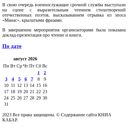
В свою очередь военнослужащие срочной службы выступали
на сцене с выразительным чтением стихотворений
отечественных поэтов, высказыванием отрывка из эпоса
«Манас», крылатыми фразами.
В завершении мероприятия организаторами была показана
доклад-презентация про чтение и книги.
По дате
август 2026
Пн
Вт
Ср
Чт
Пт
Сб
Вс
1
2
3
4
5
6
7
8
9
10
11
12
13
14
15
16
17
18
19
20
21
22
23
24
25
26
27
28
29
30
31
2023 Все права защищены. © Содержание сайта КНИА
КАБАР.