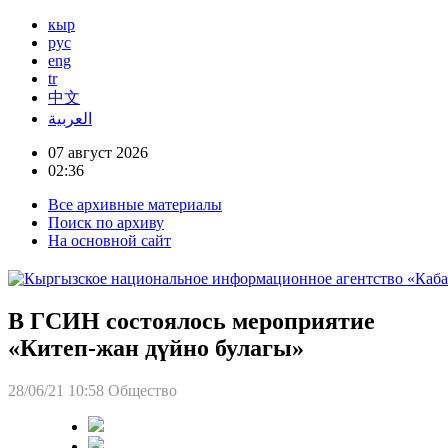
кыр
рус
eng
tr
中文
العربية
07 август 2026
02:36
Все архивные материалы
Поиск по архиву
На основной сайт
В ГСИН состоялось мероприятие
«Китеп-жан дүйно булагы»
28/06/21 10:58
Общество