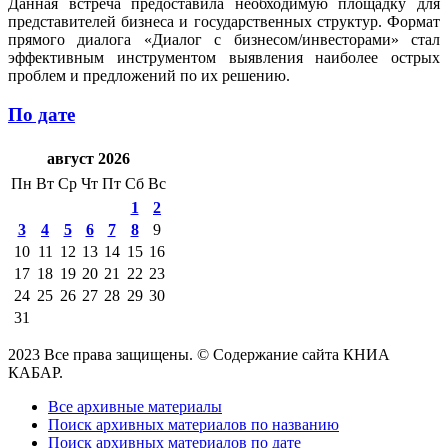
Данная встреча предоставила необходимую площадку для
представителей бизнеса и государственных структур. Формат
прямого диалога «Диалог с бизнесом/инвесторами» стал
эффективным инструментом выявления наиболее острых
проблем и предложений по их решению.
По дате
август 2026
Пн
Вт
Ср
Чт
Пт
Сб
Вс
1
2
3
4
5
6
7
8
9
10
11
12
13
14
15
16
17
18
19
20
21
22
23
24
25
26
27
28
29
30
31
2023 Все права защищены. © Содержание сайта КНИА
КАБАР.
Все архивные материалы
Поиск архивных материалов по названию
Поиск архивных материалов по дате