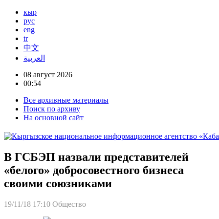
кыр
рус
eng
tr
中文
العربية
08 август 2026
00:54
Все архивные материалы
Поиск по архиву
На основной сайт
В ГСБЭП назвали представителей
«белого» добросовестного бизнеса
своими союзниками
19/11/18 17:10
Общество