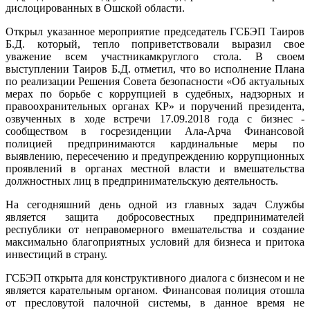
дислоцированных в Ошской области.
Открыл указанное мероприятие председатель ГСБЭП Таиров
Б.Д. который, тепло поприветствовали выразил свое
уважение всем участникамкруглого стола. В своем
выступлении Таиров Б.Д. отметил, что во исполнение Плана
по реализации Решения Совета безопасности «Об актуальных
мерах по борьбе с коррупцией в судебных, надзорных и
правоохранительных органах КР» и поручений президента,
озвученных в ходе встречи 17.09.2018 года с бизнес -
сообществом в госрезиденции Ала-Арча Финансовой
полицией предпринимаются кардинальные меры по
выявлению, пересечению и предупреждению коррупционных
проявлений в органах местной власти и вмешательства
должностных лиц в предпринимательскую деятельность.
На сегодняшний день одной из главных задач Службы
является защита добросовестных предпринимателей
республики от неправомерного вмешательства и создание
максимально благоприятных условий для бизнеса и притока
инвестиций в страну.
ГСБЭП открыта для конструктивного диалога с бизнесом и не
является карательным органом. Финансовая полиция отошла
от пресловутой палочной системы, в данное время не