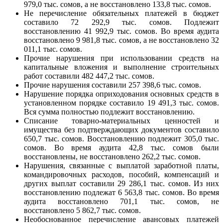
979,0 тыс. сомов, а не восстановлено 133,8 тыс. сомов.
Не перечисление обязательных платежей в бюджет
составило 72 292,9 тыс. сомов. Подлежит
восстановлению 41 992,9 тыс. сомов. Во время аудита
восстановлено 9 981,8 тыс. сомов, а не восстановлено 32
011,1 тыс. сомов.
Прочие нарушения при использовании средств на
капитальные вложения и выполнение строительных
работ составили 482 447,2 тыс. сомов.
Прочие нарушения составили 257 398,6 тыс. сомов.
Нарушение порядка оприходования основных средств в
установленном порядке составило 19 491,3 тыс. сомов.
Вся сумма полностью подлежит восстановлению.
Списание товарно-материальных ценностей и
имущества без подтверждающих документов составило
650,7 тыс. сомов. Восстановлению подлежит 305,0 тыс.
сомов. Во время аудита 42,8 тыс. сомов были
восстановлены, не восстановлено 262,2 тыс. сомов.
Нарушения, связанные с выплатой заработной платы,
командировочных расходов, пособий, компенсаций и
других выплат составили 29 286,1 тыс. сомов. Из них
восстановлению подлежат 6 563,8 тыс. сомов. Во время
аудита восстановлено 701,1 тыс. сомов, не
восстановлено 5 862,7 тыс. сомов.
Необоснованное перечисление авансовых платежей