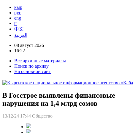
кыр
рус
eng
tr
中文
العربية
08 август 2026
16:22
Все архивные материалы
Поиск по архиву
На основной сайт
В Госстрое выявлены финансовые
нарушения на 1,4 млрд сомов
13/12/24 17:44
Общество