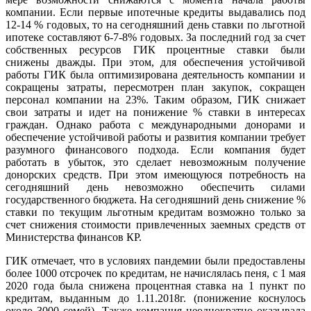
компании. Если первые ипотечные кредиты выдавались под
12-14 % годовых, то на сегодняшний день ставки по льготной
ипотеке составляют 6-7-8% годовых. За последний год за счет
собственных ресурсов ГИК процентные ставки были
снижены дважды. При этом, для обеспечения устойчивой
работы ГИК была оптимизирована деятельность компании и
сокращены затраты, пересмотрен план закупок, сокращен
персонал компании на 23%. Таким образом, ГИК снижает
свои затраты и идет на понижение % ставки в интересах
граждан. Однако работа с международными донорами и
обеспечение устойчивой работы и развития компании требует
разумного финансового подхода. Если компания будет
работать в убыток, это сделает невозможным получение
донорских средств. При этом имеющуюся потребность на
сегодняшний день невозможно обеспечить силами
государственного бюджета. На сегодняшний день снижение %
ставки по текущим льготным кредитам возможно только за
счет снижения стоимости привлеченных заемных средств от
Министерства финансов КР.
ГИК отмечает, что в условиях пандемии были предоставлены
более 1000 отсрочек по кредитам, не начислялась пеня, с 1 мая
2020 года была снижена процентная ставка на 1 пункт по
кредитам, выданным до 1.11.2018г. (понижение коснулось
около 3000 семей). Также компания неоднократно оказывала