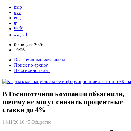
кыр
рус
eng
tr
中文
العربية
09 август 2026
19:06
Все архивные материалы
Поиск по архиву
На основной сайт
В Госипотечной компании объяснили,
почему не могут снизить процентные
ставки до 4%
14/11/20 10:45
Общество