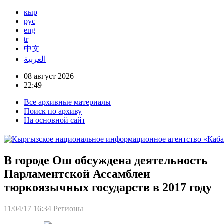
кыр
рус
eng
tr
中文
العربية
08 август 2026
22:49
Все архивные материалы
Поиск по архиву
На основной сайт
В городе Ош обсуждена деятельность
Парламентской Ассамблеи
тюркоязычных государств в 2017 году
11/04/17 16:34
Регионы