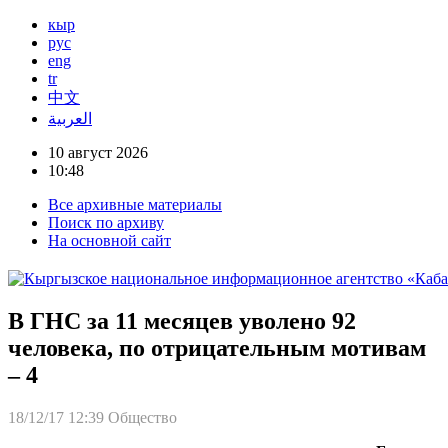
кыр
рус
eng
tr
中文
العربية
10 август 2026
10:48
Все архивные материалы
Поиск по архиву
На основной сайт
В ГНС за 11 месяцев уволено 92
человека, по отрицательным мотивам
– 4
18/12/17 12:39
Общество