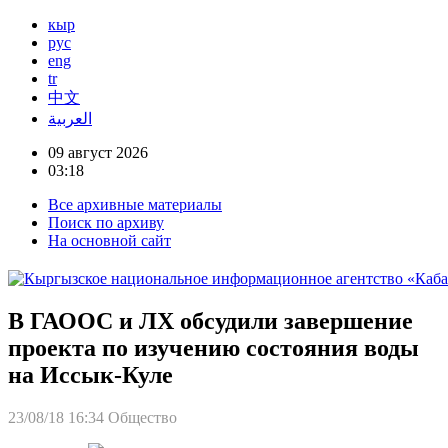
кыр
рус
eng
tr
中文
العربية
09 август 2026
03:18
Все архивные материалы
Поиск по архиву
На основной сайт
В ГАООС и ЛХ обсудили завершение
проекта по изучению состояния воды
на Иссык-Куле
23/08/18 16:34
Общество