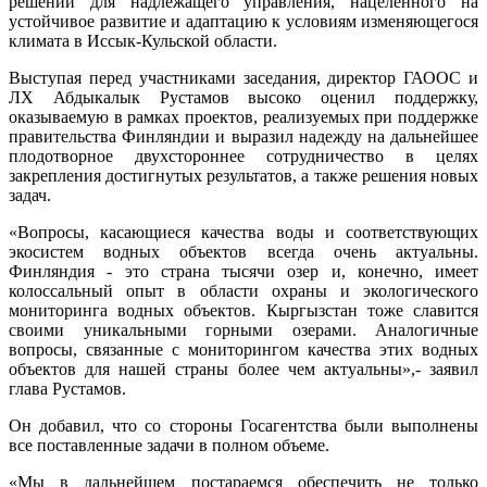
решений для надлежащего управления, нацеленного на
устойчивое развитие и адаптацию к условиям изменяющегося
климата в Иссык-Кульской области.
Выступая перед участниками заседания, директор ГАООС и
ЛХ Абдыкалык Рустамов высоко оценил поддержку,
оказываемую в рамках проектов, реализуемых при поддержке
правительства Финляндии и выразил надежду на дальнейшее
плодотворное двухстороннее сотрудничество в целях
закрепления достигнутых результатов, а также решения новых
задач.
«Вопросы, касающиеся качества воды и соответствующих
экосистем водных объектов всегда очень актуальны.
Финляндия - это страна тысячи озер и, конечно, имеет
колоссальный опыт в области охраны и экологического
мониторинга водных объектов. Кыргызстан тоже славится
своими уникальными горными озерами. Аналогичные
вопросы, связанные с мониторингом качества этих водных
объектов для нашей страны более чем актуальны»,- заявил
глава Рустамов.
Он добавил, что со стороны Госагентства были выполнены
все поставленные задачи в полном объеме.
«Мы в дальнейшем постараемся обеспечить не только