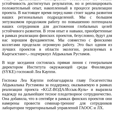
устойчивость достигнутых результатов, но и реплицировать
положительный опыт, накопленный в процессе реализации
проекта. В настоящее время перед нами стоит задача развития
наших региональных подразделений. Мы с большим
энтузиазмом продолжим работу по повышению потенциала
наших сотрудников для достижения глобальных целей
устойчивого развития. В этом опыт и навыки, приобретенные
в рамках реализации финских проектов, безусловно, будут для
нас хорошим фундаментом. Мы совместно с финскими
коллегами проделали огромную работу. Это был одним из
лучших проектов в области экологии, реализуемых в
Кыргызстане»,- подчеркнул Абдыкалык Рустамов.
В ходе заседания состоялась прямая линия с генеральным
директором Института окружающей среды Финляндии
(SYKE) госпожой Леа Кауппи.
Госпожа Леа Кауппи поблагодарила главу Госагентства
Абдыкалыка Рустамова за поддержку, оказываемую в рамках
реализации проекта «KGZ-ВОДА/Иссык-Куль» и выразила
надежду на дальнейшее тесное плодотворное сотрудничество.
Она добавила, что в сентябре в рамках финских проектов они
намерены провести семинар-тренинг для сотрудников
лаборатории территориальный управлений ГАООС и ЛХ.