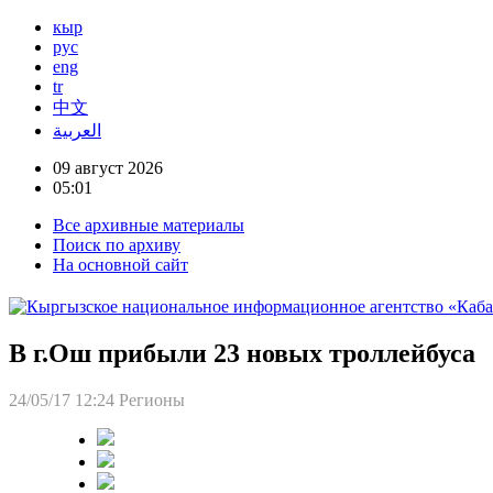
кыр
рус
eng
tr
中文
العربية
09 август 2026
05:01
Все архивные материалы
Поиск по архиву
На основной сайт
В г.Ош прибыли 23 новых троллейбуса
24/05/17 12:24
Регионы