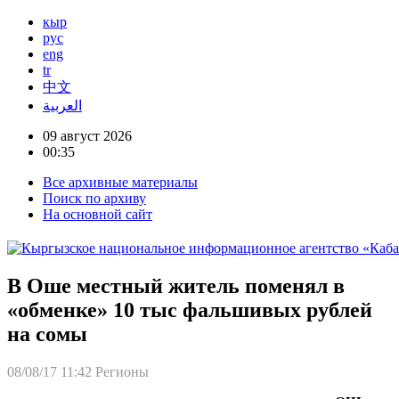
кыр
рус
eng
tr
中文
العربية
09 август 2026
00:35
Все архивные материалы
Поиск по архиву
На основной сайт
В Оше местный житель поменял в
«обменке» 10 тыс фальшивых рублей
на сомы
08/08/17 11:42
Регионы