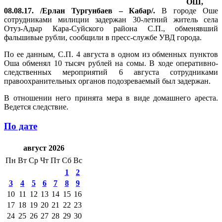
ОШ,
08.08.17. /Ерлан Тургунбаев – Кабар/.
В городе Оше
сотрудниками милиции задержан 30-летний житель села
Отуз-Адыр Кара-Суйского района С.П., обменявший
фальшивые рубли, сообщили в пресс-службе УВД города.
По ее данным, С.П. 4 августа в одном из обменных пунктов
Оша обменял 10 тысяч рублей на сомы. В ходе оперативно-
следственных мероприятий 6 августа сотрудниками
правоохранительных органов подозреваемый был задержан.
В отношении него принята мера в виде домашнего ареста.
Ведется следствие.
По дате
август 2026
Пн
Вт
Ср
Чт
Пт
Сб
Вс
1
2
3
4
5
6
7
8
9
10
11
12
13
14
15
16
17
18
19
20
21
22
23
24
25
26
27
28
29
30