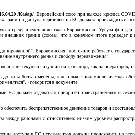
6.04.20 /Кабар/.
Европейский союз при выходе кризиса COVID
х границ и доступа нерезидентов ЕС должно происходить на вт
ую в среду представили глава Еврокомиссии Урсула фон дер 
 и внешних границ (союза), что в конечном итоге приведет 
динированной". Еврокомиссия "постоянно работает с государств
вание внутреннего рынка и свободу передвижения".
действие текущей ситуации на транспорт, как на операторов, та
 должны быть отменены, как только эпидемиологическая обста
именяться", - говорится в документе.
ми ЕС должен отдаваться приоритет трансграничным и сезон
го обеспечить беспрепятственное движение товаров и восстанов
ы между районами с относительно низким уровнем распростра
ление доступа в ЕС нерезидентов должны происходить на втор