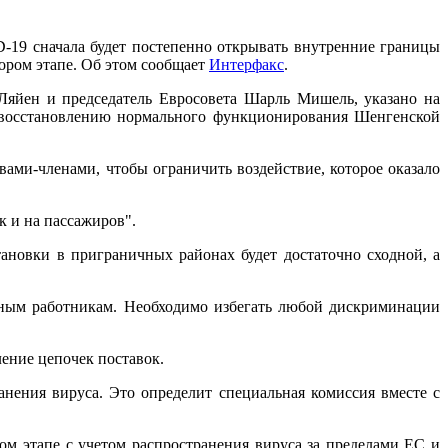
-19 сначала будет постепенно открывать внутренние границы
ором этапе. Об этом сообщает
Интерфакс
.
Ляйен и председатель Евросовета Шарль Мишель, указано на
к восстановлению нормального функционирования Шенгенской
ами-членами, чтобы ограничить воздействие, которое оказало
к и на пассажиров".
новки в приграничных районах будет достаточно сходной, а
ным работникам. Необходимо избегать любой дискриминации
ление цепочек поставок.
нения вируса. Это определит специальная комиссия вместе с
ом этапе с учетом распространения вируса за пределами ЕС и