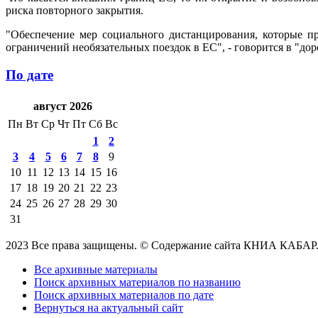
риска повторного закрытия.
"Обеспечение мер социального дистанцирования, которые п
ограничений необязательных поездок в ЕС", - говорится в "дор
По дате
август 2026
Пн
Вт
Ср
Чт
Пт
Сб
Вс
1
2
3
4
5
6
7
8
9
10
11
12
13
14
15
16
17
18
19
20
21
22
23
24
25
26
27
28
29
30
31
2023 Все права защищены. © Содержание сайта КНИА КАБАР
Все архивные материалы
Поиск архивных материалов по названию
Поиск архивных материалов по дате
Вернуться на актуальный сайт