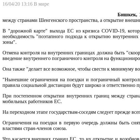
16/04/20 13:16
В мире
Бишкек, 1
между странами Шенгенского пространства, а открытие внешни
В "дорожной карте" выхода ЕС из кризиса COVID-19, котор
необходимость "поэтапного подхода к открытию внутренних
зоны".
Отмена контроля на внутренних границах должна быть "скоор
введение внутреннего пограничного контроля на функциониро
Она также "делает все возможное, чтобы свести к минимуму воз
"Нынешние ограничения на поездки и пограничный контроль
правила социальной дистанции будут широко и ответственно пр
При постепенном открытии внутренних границ между страна
мобильных работников ЕС.
На переходном этапе государствам-соседям следует прежде все
Ограничения на поездки в первую очередь должны быть снят
властями стран-членов союза.
Что касается внешних границ ЕС, то их открытие и возобнов