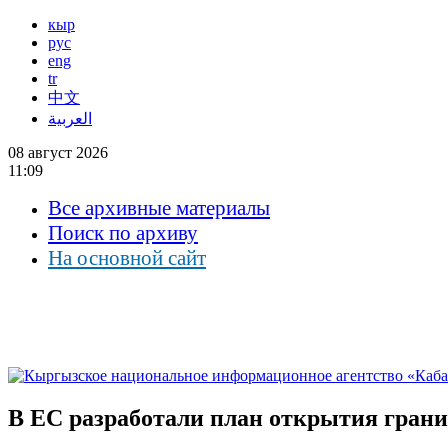
кыр
рус
eng
tr
中文
العربية
08 август 2026
11:09
Все архивные материалы
Поиск по архиву
На основной сайт
В ЕС разработали план открытия грани