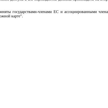
риняты государствами-членами ЕС и ассоциированными члена
ожной карте".
.