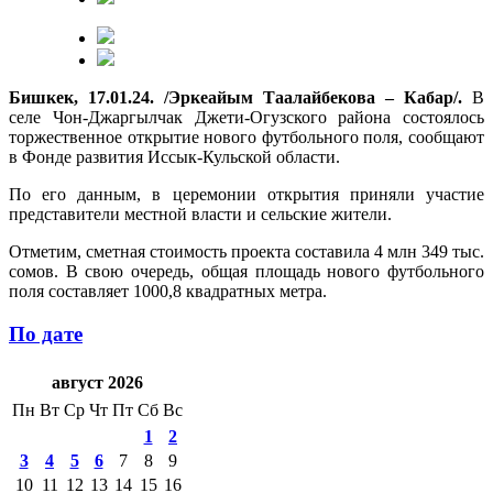
Бишкек, 17.01.24. /Эркеайым Таалайбекова – Кабар/.
В
селе Чон-Джаргылчак Джети-Огузского района состоялось
торжественное открытие нового футбольного поля, сообщают
в Фонде развития Иссык-Кульской области.
По его данным, в церемонии открытия приняли участие
представители местной власти и сельские жители.
Отметим, сметная стоимость проекта составила 4 млн 349 тыс.
сомов. В свою очередь, общая площадь нового футбольного
поля составляет 1000,8 квадратных метра.
По дате
август 2026
Пн
Вт
Ср
Чт
Пт
Сб
Вс
1
2
3
4
5
6
7
8
9
10
11
12
13
14
15
16