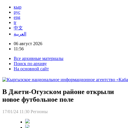
кыр
рус
eng
tr
中文
العربية
06 август 2026
11:56
Все архивные материалы
Поиск по архиву
На основной сайт
В Джети-Огузском районе открыли
новое футбольное поле
17/01/24 11:30
Регионы