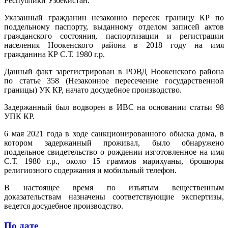
Республики Узбекистан.
Указанный гражданин незаконно пересек границу КР по
поддельному паспорту, выданному отделом записей актов
гражданского состояния, паспортизации и регистрации
населения Ноокенского района в 2018 году на имя
гражданина КР С.Т. 1980 г.р.
Данный факт зарегистрирован в РОВД Ноокенского района
по статье 358 (Незаконное пересечение государственной
границы) УК КР, начато досудебное производство.
Задержанный был водворен в ИВС на основании статьи 98
УПК КР.
6 мая 2021 года в ходе санкционированного обыска дома, в
котором задержанный проживал, было обнаружено
поддельное свидетельство о рождении изготовленное на имя
С.Т. 1980 г.р., около 15 граммов марихуаны, брошюры
религиозного содержания и мобильный телефон.
В настоящее время по изъятым вещественным
доказательствам назначены соответствующие экспертизы,
ведется досудебное производство.
По дате