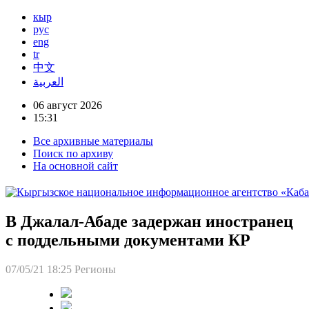
кыр
рус
eng
tr
中文
العربية
06 август 2026
15:31
Все архивные материалы
Поиск по архиву
На основной сайт
В Джалал-Абаде задержан иностранец
с поддельными документами КР
07/05/21 18:25
Регионы