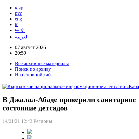
кыр
рус
eng
tr
中文
العربية
07 август 2026
20:59
Все архивные материалы
Поиск по архиву
На основной сайт
В Джалал-Абаде проверили санитарное
состояние детсадов
14/01/21 12:42
Регионы