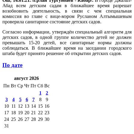
Ош, 14.01.21. /Ерлан Тургунбаев - Кабар/.
В городе Джалал-
Абад всем детским садам в ближайшее время разрешат
возобновить деятельность, в связи с чем специальная
комиссия во главе с вице-мэром Русланом Алтымышевым
проверила санитарное состояние детских садов.
Согласно информации, утверждён специальный алгоритм для
детских садов, в одной группе количество детей не должен
превышать 15-20 детей, все санитарные нормы должны
соблюдаться. В ближайшее время на заседании городского
штаба будет принято решение об открытии детских садов.
По дате
август 2026
Пн
Вт
Ср
Чт
Пт
Сб
Вс
1
2
3
4
5
6
7
8
9
10
11
12
13
14
15
16
17
18
19
20
21
22
23
24
25
26
27
28
29
30
31