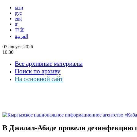
кыр
рус
eng
tr
中文
العربية
07 август 2026
10:30
Все архивные материалы
Поиск по архиву
На основной сайт
В Джалал-Абаде провели дезинфекцию 