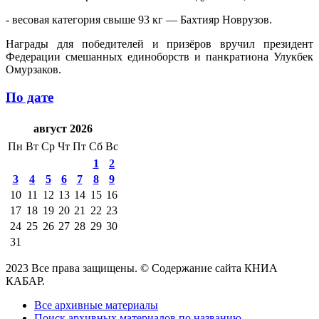
- весовая категория свыше 93 кг — Бахтияр Новрузов.
Награды для победителей и призёров вручил президент
Федерации смешанных единоборств и панкратиона Улукбек
Омурзаков.
По дате
август 2026
Пн
Вт
Ср
Чт
Пт
Сб
Вс
1
2
3
4
5
6
7
8
9
10
11
12
13
14
15
16
17
18
19
20
21
22
23
24
25
26
27
28
29
30
31
2023 Все права защищены. © Содержание сайта КНИА
КАБАР.
Все архивные материалы
Поиск архивных материалов по названию