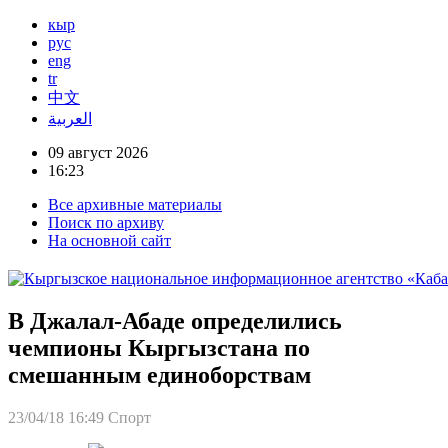
кыр
рус
eng
tr
中文
العربية
09 август 2026
16:23
Все архивные материалы
Поиск по архиву
На основной сайт
В Джалал-Абаде определились
чемпионы Кыргызстана по
смешанным единоборствам
23/04/18 16:49
Спорт