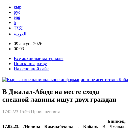
кыр
рус
eng
tr
中文
العربية
09 август 2026
00:03
Все архивные материалы
Поиск по архиву
На основной сайт
В Джалал-Абаде на месте схода
снежной лавины ищут двух граждан
17/02/23 15:56
Происшествия
Бишкек,
17.02.23. /Индира Камчыбекова - Кабар/.
В Джалал-