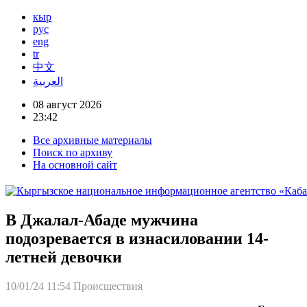
кыр
рус
eng
tr
中文
العربية
08 август 2026
23:42
Все архивные материалы
Поиск по архиву
На основной сайт
В Джалал-Абаде мужчина
подозревается в изнасиловании 14-
летней девочки
10/01/24 11:54
Происшествия