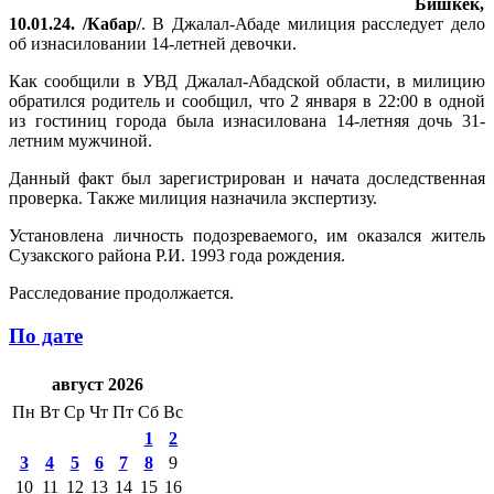
Бишкек,
10.01.24. /Кабар/
. В Джалал-Абаде милиция расследует дело
об изнасиловании 14-летней девочки.
Как сообщили в УВД Джалал-Абадской области, в милицию
обратился родитель и сообщил, что 2 января в 22:00 в одной
из гостиниц города была изнасилована 14-летняя дочь 31-
летним мужчиной.
Данный факт был зарегистрирован и начата доследственная
проверка. Также милиция назначила экспертизу.
Установлена личность подозреваемого, им оказался житель
Сузакского района Р.И. 1993 года рождения.
Расследование продолжается.
По дате
август 2026
Пн
Вт
Ср
Чт
Пт
Сб
Вс
1
2
3
4
5
6
7
8
9
10
11
12
13
14
15
16