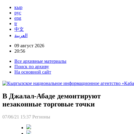
кыр
рус
eng
tr
中文
العربية
09 август 2026
20:56
Все архивные материалы
Поиск по архиву
На основной сайт
В Джалал-Абаде демонтируют
незаконные торговые точки
07/06/21 15:37
Регионы