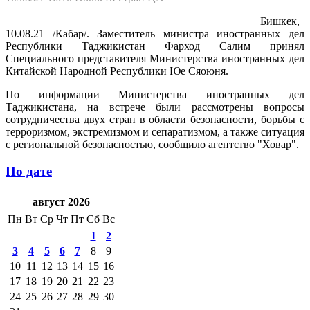
Бишкек,
10.08.21 /Кабар/. Заместитель министра иностранных дел
Республики Таджикистан Фарход Салим принял
Специального представителя Министерства иностранных дел
Китайской Народной Республики Юе Сяоюня.
По информации Министерства иностранных дел
Таджикистана, на встрече были рассмотрены вопросы
сотрудничества двух стран в области безопасности, борьбы с
терроризмом, экстремизмом и сепаратизмом, а также ситуация
с региональной безопасностью, сообщило агентство "Ховар".
По дате
август 2026
Пн
Вт
Ср
Чт
Пт
Сб
Вс
1
2
3
4
5
6
7
8
9
10
11
12
13
14
15
16
17
18
19
20
21
22
23
24
25
26
27
28
29
30