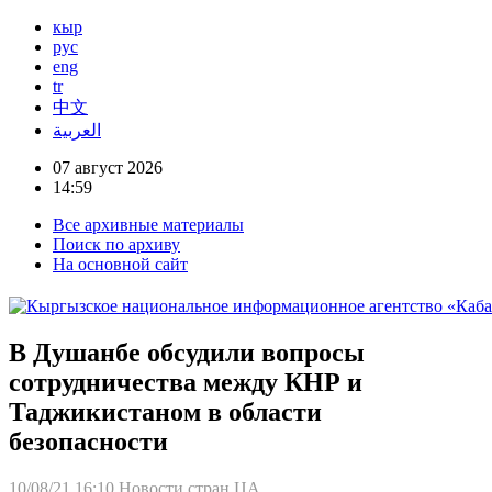
кыр
рус
eng
tr
中文
العربية
07 август 2026
14:59
Все архивные материалы
Поиск по архиву
На основной сайт
В Душанбе обсудили вопросы
сотрудничества между КНР и
Таджикистаном в области
безопасности
10/08/21 16:10
Новости стран ЦА