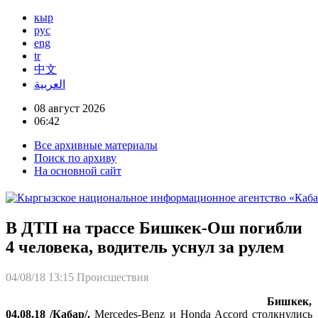
кыр
рус
eng
tr
中文
العربية
08 август 2026
06:42
Все архивные материалы
Поиск по архиву
На основной сайт
В ДТП на трассе Бишкек-Ош погибли
4 человека, водитель уснул за рулем
04/08/18 13:15
Происшествия
Бишкек,
04.08.18 /Кабар/.
Mercedes-Benz и Honda Accord столкнулись