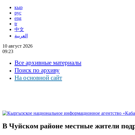
кыр
рус
eng
tr
中文
العربية
10 август 2026
09:23
Все архивные материалы
Поиск по архиву
На основной сайт
В Чуйском районе местные жители подр