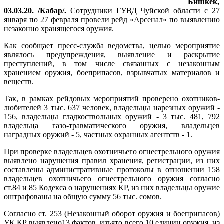
Бишкек,
03.03.20. /Кабар/.
Сотрудники ГУВД Чуйской области с 27
января по 27 февраля провели рейд «Арсенал» по выявлению
незаконно хранящегося оружия.
Как сообщает пресс-служба ведомства, целью мероприятие
являлось предупреждения, выявление и раскрытие
преступлений, в том числе связанных с незаконным
хранением оружия, боеприпасов, взрывчатых материалов и
веществ.
Так, в рамках рейдовых мероприятий проверено охотников-
любителей 3 тыс. 637 человек, владельцы нарезных оружий -
156, владельцы гладкоствольных оружий - 3 тыс. 481, 792
владельца газо-травматического оружия, владельцев
наградных оружий - 5, частных охранных агентств - 1.
При проверке владельцев охотничьего огнестрельного оружия
выявлено нарушения правил хранения, регистрации, из них
составлены административные протоколы в отношении 158
владельцев охотничьего огнестрельного оружия согласно
ст.84 и 85 Кодекса о нарушениях КР, из них владельцы оружие
оштрафованы на общую сумму 56 тыс. сомов.
Согласно ст. 253 (Незаконный оборот оружия и боеприпасов)
УК КР выявлено13 фактов, изъято всего 10 единиц оружия, из