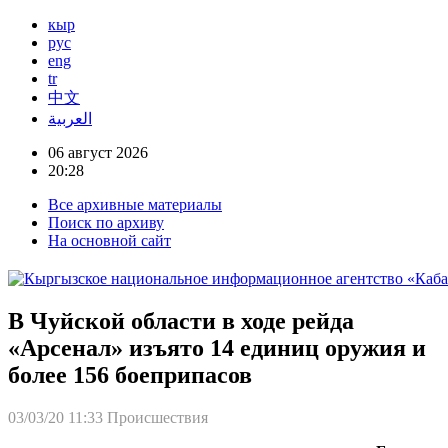
кыр
рус
eng
tr
中文
العربية
06 август 2026
20:28
Все архивные материалы
Поиск по архиву
На основной сайт
В Чуйской области в ходе рейда
«Арсенал» изъято 14 единиц оружия и
более 156 боеприпасов
03/03/20 11:33
Происшествия