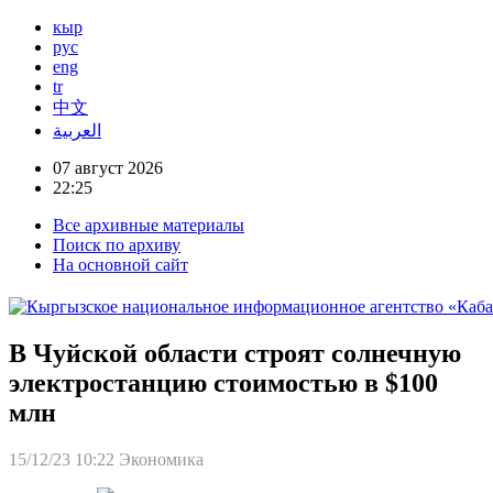
кыр
рус
eng
tr
中文
العربية
07 август 2026
22:25
Все архивные материалы
Поиск по архиву
На основной сайт
В Чуйской области строят солнечную
электростанцию стоимостью в $100
млн
15/12/23 10:22
Экономика