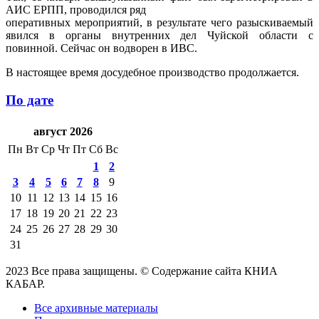
АИС ЕРПП, проводился ряд
оперативных мероприятий, в результате чего разыскиваемый
явился в органы внутренних дел Чуйской области с
повинной. Сейчас он водворен в ИВС.
В настоящее время досудебное производство продолжается.
По дате
август 2026
Пн
Вт
Ср
Чт
Пт
Сб
Вс
1
2
3
4
5
6
7
8
9
10
11
12
13
14
15
16
17
18
19
20
21
22
23
24
25
26
27
28
29
30
31
2023 Все права защищены. © Содержание сайта КНИА
КАБАР.
Все архивные материалы