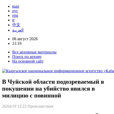
кыр
рус
eng
tr
中文
العربية
08 август 2026
21:19
Все архивные материалы
Поиск по архиву
На основной сайт
В Чуйской области подозреваемый в
покушении на убийство явился в
милицию с повинной
26/04/19 12:22
Происшествия