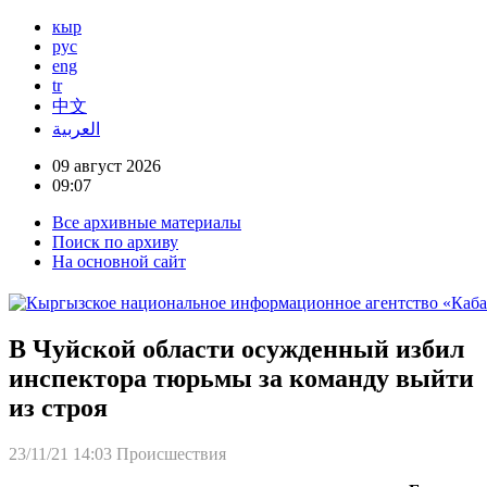
кыр
рус
eng
tr
中文
العربية
09 август 2026
09:07
Все архивные материалы
Поиск по архиву
На основной сайт
В Чуйской области осужденный избил
инспектора тюрьмы за команду выйти
из строя
23/11/21 14:03
Происшествия