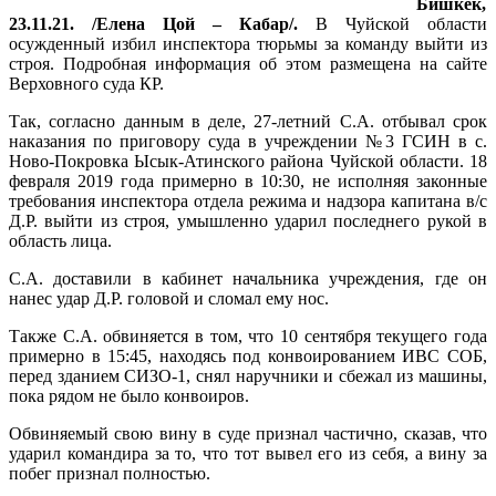
Бишкек,
23.11.21. /Елена Цой – Кабар/.
В Чуйской области
осужденный избил инспектора тюрьмы за команду выйти из
строя. Подробная информация об этом размещена на сайте
Верховного суда КР.
Так, согласно данным в деле, 27-летний С.А. отбывал срок
наказания по приговору суда в учреждении №3 ГСИН в с.
Ново-Покровка Ысык-Атинского района Чуйской области. 18
февраля 2019 года примерно в 10:30, не исполняя законные
требования инспектора отдела режима и надзора капитана в/с
Д.Р. выйти из строя, умышленно ударил последнего рукой в
область лица.
С.А. доставили в кабинет начальника учреждения, где он
нанес удар Д.Р. головой и сломал ему нос.
Также С.А. обвиняется в том, что 10 сентября текущего года
примерно в 15:45, находясь под конвоированием ИВС СОБ,
перед зданием СИЗО-1, снял наручники и сбежал из машины,
пока рядом не было конвоиров.
Обвиняемый свою вину в суде признал частично, сказав, что
ударил командира за то, что тот вывел его из себя, а вину за
побег признал полностью.