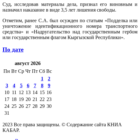
Суд, исследовав материалы дела, признал его виновным и
назначил наказание в виде 3,5 лет лишения свободы.
Отметим, ранее С.А. был осужден по статьям «Подделка или
уничтожение идентификационного номера транспортного
средства» и «Надругательство над государственным гербом
или государственным флагом Кыргызской Республики».
По дате
август 2026
Пн
Вт
Ср
Чт
Пт
Сб
Вс
1
2
3
4
5
6
7
8
9
10
11
12
13
14
15
16
17
18
19
20
21
22
23
24
25
26
27
28
29
30
31
2023 Все права защищены. © Содержание сайта КНИА
КАБАР.