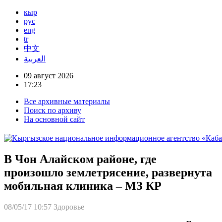
кыр
рус
eng
tr
中文
العربية
09 август 2026
17:23
Все архивные материалы
Поиск по архиву
На основной сайт
В Чон Алайском районе, где
произошло землетрясение, развернута
мобильная клиника – МЗ КР
08/05/17 10:57
Здоровье