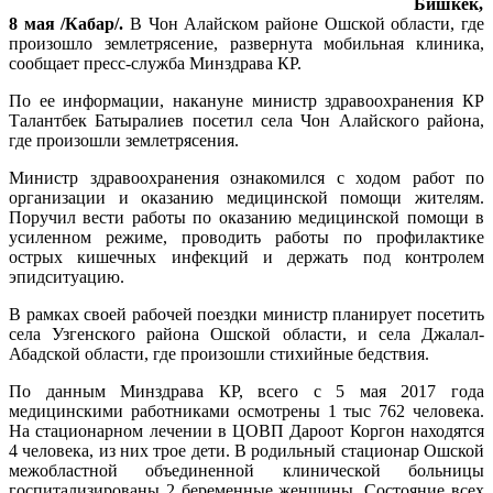
Бишкек,
8 мая /Кабар/.
В Чон Алайском районе Ошской области, где
произошло землетрясение, развернута мобильная клиника,
сообщает пресс-служба Минздрава КР.
По ее информации, накануне министр здравоохранения КР
Талантбек Батыралиев посетил села Чон Алайского района,
где произошли землетрясения.
Министр здравоохранения ознакомился с ходом работ по
организации и оказанию медицинской помощи жителям.
Поручил вести работы по оказанию медицинской помощи в
усиленном режиме, проводить работы по профилактике
острых кишечных инфекций и держать под контролем
эпидситуацию.
В рамках своей рабочей поездки министр планирует посетить
села Узгенского района Ошской области, и села Джалал-
Абадской области, где произошли стихийные бедствия.
По данным Минздрава КР, всего с 5 мая 2017 года
медицинскими работниками осмотрены 1 тыс 762 человека.
На стационарном лечении в ЦОВП Дароот Коргон находятся
4 человека, из них трое дети. В родильный стационар Ошской
межобластной объединенной клинической больницы
госпитализированы 2 беременные женщины. Состояние всех