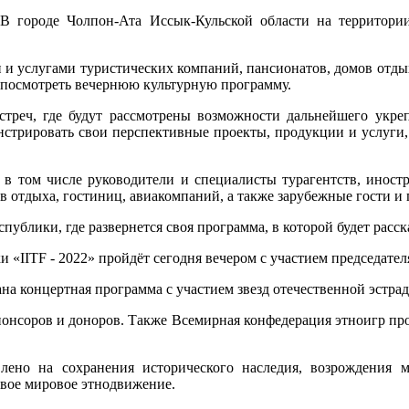
.
В городе Чолпон-Ата Иссык-Кульской области на территори
и и услугами туристических компаний, пансионатов, домов отдых
и посмотреть вечернюю культурную программу.
треч, где будут рассмотрены возможности дальнейшего укреп
онстрировать свои перспективные проекты, продукции и услуги
 в том числе руководители и специалисты турагентств, иност
в отдыха, гостиниц, авиакомпаний, а также зарубежные гости и 
ублики, где развернется своя программа, в которой будет расск
 «IITF - 2022» пройдёт сегодня вечером с участием председате
на концертная программа с участием звезд отечественной эстра
спонсоров и доноров. Также Всемирная конфедерация этноигр пр
ено на сохранения исторического наследия, возрождения мн
вое мировое этнодвижение.