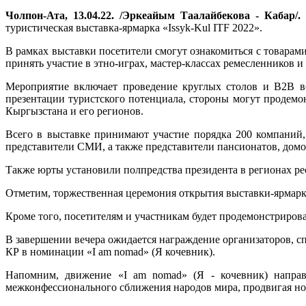
Чолпон-Ата, 13.04.22. /Эркеайым Таалайбекова - Кабар/
туристическая выставка-ярмарка «Issyk-Kul ITF 2022».
В рамках выставки посетители смогут ознакомиться с товарам
принять участие в этно-играх, мастер-классах ремесленников 
Мероприятие включает проведение круглых столов и B2B вс
презентации туристского потенциала, стороны могут продем
Кыргызстана и его регионов.
Всего в выставке принимают участие порядка 200 компаний,
представители СМИ, а также представители пансионатов, домо
Также юрты установили полпредства президента в регионах респ
Отметим, торжественная церемония открытия выставки-ярмарки
Кроме того, посетителям и участникам будет продемонстрирова
В завершении вечера ожидается награждение организаторов, 
КР в номинации «I am nomad» (Я кочевник).
Напомним, движение «I am nomad» (Я - кочевник) направл
межконфессионального сближения народов мира, продвигая но