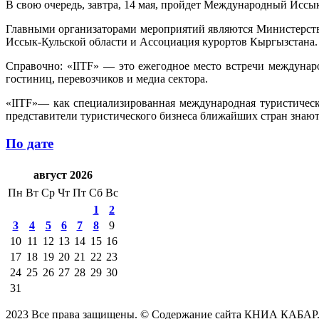
В свою очередь, завтра, 14 мая, пройдет Международный Исс
Главными организаторами мероприятий являются Министерств
Иссык-Кульской области и Ассоциация курортов Кыргызстана.
Справочно: «IITF» — это ежегодное место встречи междунаро
гостиниц, перевозчиков и медиа сектора.
«IITF»— как специализированная международная туристическ
представители туристического бизнеса ближайших стран знаю
По дате
август 2026
Пн
Вт
Ср
Чт
Пт
Сб
Вс
1
2
3
4
5
6
7
8
9
10
11
12
13
14
15
16
17
18
19
20
21
22
23
24
25
26
27
28
29
30
31
2023 Все права защищены. © Содержание сайта КНИА КАБАР