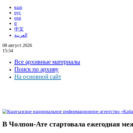
кыр
рус
eng
tr
中文
العربية
08 август 2026
15:34
Все архивные материалы
Поиск по архиву
На основной сайт
В Чолпон-Ате стартовала ежегодная ме