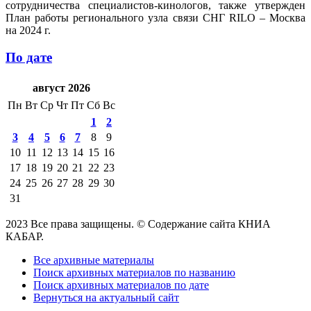
сотрудничества специалистов-кинологов, также утвержден
План работы регионального узла связи СНГ RILO – Москва
на 2024 г.
По дате
август 2026
Пн
Вт
Ср
Чт
Пт
Сб
Вс
1
2
3
4
5
6
7
8
9
10
11
12
13
14
15
16
17
18
19
20
21
22
23
24
25
26
27
28
29
30
31
2023 Все права защищены. © Содержание сайта КНИА
КАБАР.
Все архивные материалы
Поиск архивных материалов по названию
Поиск архивных материалов по дате
Вернуться на актуальный сайт