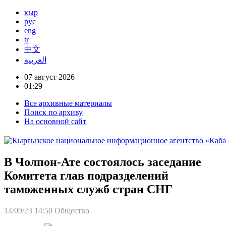
кыр
рус
eng
tr
中文
العربية
07 август 2026
01:29
Все архивные материалы
Поиск по архиву
На основной сайт
В Чолпон-Ате состоялось заседание
Комитета глав подразделений
таможенных служб стран СНГ
14/09/23 14:50
Общество