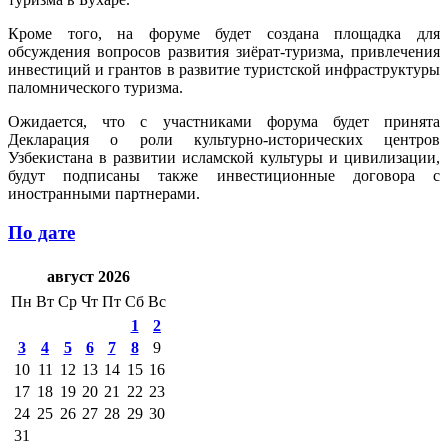
Кроме того, на форуме будет создана площадка для
обсуждения вопросов развития зиёрат-туризма, привлечения
инвестиций и грантов в развитие туристской инфраструктуры
паломнического туризма.
Ожидается, что с участниками форума будет принята
Декларация о роли культурно-исторических центров
Узбекистана в развитии исламской культуры и цивилизации,
будут подписаны также инвестиционные договора с
иностранными партнерами.
По дате
август 2026
Пн
Вт
Ср
Чт
Пт
Сб
Вс
1
2
3
4
5
6
7
8
9
10
11
12
13
14
15
16
17
18
19
20
21
22
23
24
25
26
27
28
29
30
31