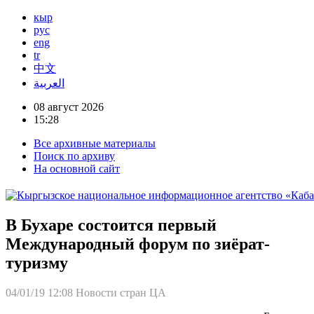
кыр
рус
eng
tr
中文
العربية
08 август 2026
15:28
Все архивные материалы
Поиск по архиву
На основной сайт
В Бухаре состоится первый
Международный форум по зиёрат-
туризму
04/01/19 12:08
Новости стран ЦА