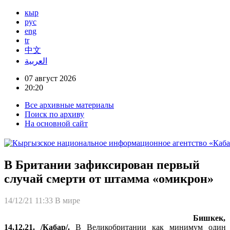
кыр
рус
eng
tr
中文
العربية
07 август 2026
20:20
Все архивные материалы
Поиск по архиву
На основной сайт
В Британии зафиксирован первый
случай смерти от штамма «омикрон»
14/12/21 11:33
В мире
Бишкек,
14.12.21. /Кабар/.
В Великобритании как минимум один