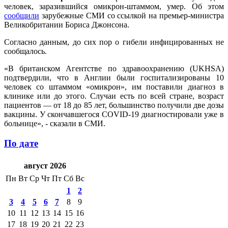
человек, заразившийся омикрон-штаммом, умер. Об этом
сообщили
зарубежные СМИ со ссылкой на премьер-министра
Великобритании Бориса Джонсона.
Согласно данным, до сих пор о гибели инфицированных не
сообщалось.
«В британском Агентстве по здравоохранению (UKHSA)
подтвердили, что в Англии были госпитализированы 10
человек со штаммом «омикрон», им поставили диагноз в
клинике или до этого. Случаи есть по всей стране, возраст
пациентов — от 18 до 85 лет, большинство получили две дозы
вакцины. У скончавшегося COVID-19 диагностировали уже в
больнице», - сказали в СМИ.
По дате
август 2026
Пн
Вт
Ср
Чт
Пт
Сб
Вс
1
2
3
4
5
6
7
8
9
10
11
12
13
14
15
16
17
18
19
20
21
22
23