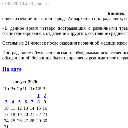
01/06/20 10:45
Здоровье
Бишкек, 0
общеврачебной практики города Айдаркен 25 пострадавших, с
«В данное время четверо пострадавших с различными травм
госпитализированы в отделение хирургии, состояние средней т
Остальные 21 человек после оказания первичной медицинской
Пострадавшие обеспечены всеми необходимыми лекарственным
объединенной больницы были направлены реаниматолог и трав
По дате
август 2026
Пн
Вт
Ср
Чт
Пт
Сб
Вс
1
2
3
4
5
6
7
8
9
10
11
12
13
14
15
16
17
18
19
20
21
22
23
24
25
26
27
28
29
30
31