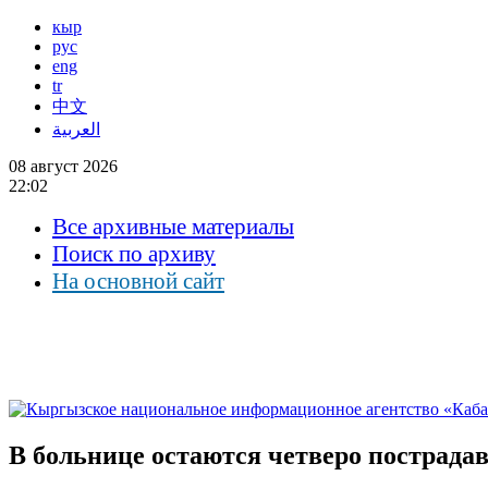
кыр
рус
eng
tr
中文
العربية
08 август 2026
22:02
Все архивные материалы
Поиск по архиву
На основной сайт
В больнице остаются четверо пострада