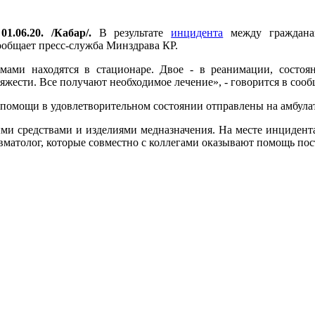
1.06.20. /Кабар/.
В результате
инцидента
между гражданам
ообщает пресс-служба Минздрава КР.
ами находятся в стационаре. Двое - в реанимации, состоян
яжести. Все получают необходимое лечение», - говорится в соо
 помощи в удовлетворительном состоянии отправлены на амбула
и средствами и изделиями медназначения. На месте инцидента
матолог, которые совместно с коллегами оказывают помощь по