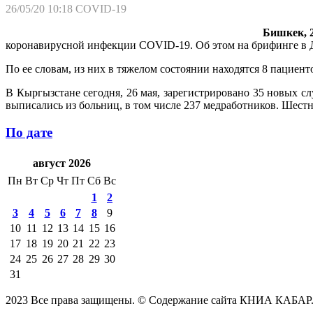
26/05/20 10:18
COVID-19
Бишкек, 2
коронавирусной инфекции COVID-19. Об этом на брифинге в Д
По ее словам, из них в тяжелом состоянии находятся 8 пациенто
В Кыргызстане сегодня, 26 мая, зарегистрировано 35 новых с
выписались из больниц, в том числе 237 медработников. Шестн
По дате
август 2026
Пн
Вт
Ср
Чт
Пт
Сб
Вс
1
2
3
4
5
6
7
8
9
10
11
12
13
14
15
16
17
18
19
20
21
22
23
24
25
26
27
28
29
30
31
2023 Все права защищены. © Содержание сайта КНИА КАБАР