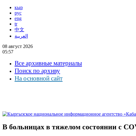
кыр
рус
eng
tr
中文
العربية
08 август 2026
05:57
Все архивные материалы
Поиск по архиву
На основной сайт
В больницах в тяжелом состоянии с COV