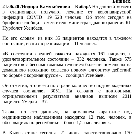
Бишкек,
21.06.20 /Индира Камчыбекова – Кабар/.
На данный момент
в стационарах получают лечение от коронавирусной
инфекции COVID- 19 528 человек. Об этом сегодня на
брифинге сообщил заместитель министра здравоохранения КР
Нурболот Усенбаев.
По его словам, из них 35 пациентов находятся в тяжелом
состоянии, из них в реанимации – 11 человек.
«В состоянии средней тяжести находится 161 пациент, в
удовлетворительном состоянии – 332 человека. Также 575
пациентов с бессимптомным течением болезни помещены на
домашнюю изоляцию согласно новому алгоритму действий
по борьбе с коронавирусом», - сообщил Усенбаев.
Он отметил, что всего по стране количество подтвержденных
случаев составляет 3051. На сегодня с повторными
отрицательными результатами анализов выписан 2011
пациент. Умерли – 37.
Также, по его данным, на домашнем карантине под
медицинским наблюдением находятся 12 тыс. человек, в
обсервациях по республике – более 1,5 тыс. человек.
В Кыргызстане сегодня, 21 июня, зарегистрировано 170