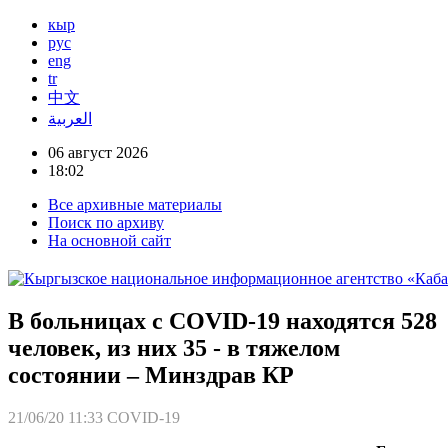
кыр
рус
eng
tr
中文
العربية
06 август 2026
18:02
Все архивные материалы
Поиск по архиву
На основной сайт
В больницах с COVID-19 находятся 528
человек, из них 35 - в тяжелом
состоянии – Минздрав КР
21/06/20 11:33
COVID-19