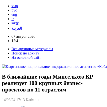
кыр
рус
eng
tr
中文
العربية
07 август 2026
12:41
Все архивные материалы
Поиск по архиву
На основной сайт
В ближайшие годы Минсельхоз КР
реализует 100 крупных бизнес-
проектов по 11 отраслям
14/03/24 17:13
Кабмин